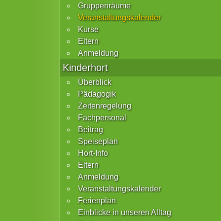
Gruppenräume
Veranstaltungskalender
Kurse
Eltern
Anmeldung
Kinderhort
Überblick
Pädagogik
Zeitenregelung
Fachpersonal
Beitrag
Speiseplan
Hort-Info
Eltern
Anmeldung
Veranstaltungskalender
Ferienplan
Einblicke in unseren Alltag