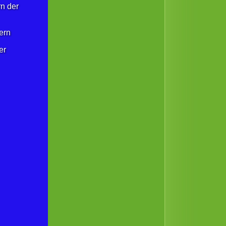
rn der
ern
er