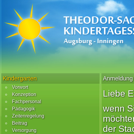
Kindergarten
Anmeldung
Vorwort
Liebe E
Konzeption
Fachpersonal
wenn Si
Pädagogik
Zeitenregelung
möchten
Beitrag
der Sta
Versorgung