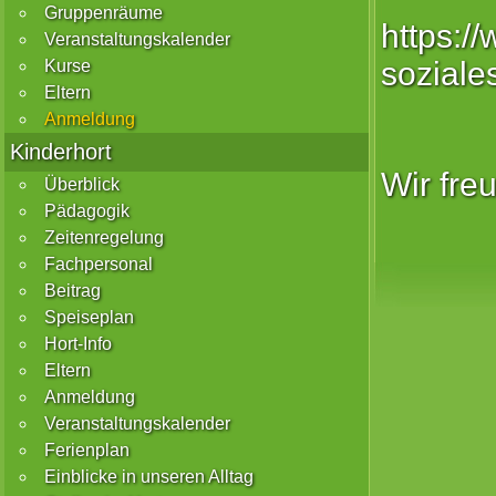
Gruppenräume
https:/
Veranstaltungskalender
soziale
Kurse
Eltern
Anmeldung
Kinderhort
Wir fre
Überblick
Pädagogik
Zeitenregelung
Fachpersonal
Beitrag
Speiseplan
Hort-Info
Eltern
Anmeldung
Veranstaltungskalender
Ferienplan
Einblicke in unseren Alltag